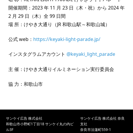
開催期間：2023 年 11 月 23 日（木・祝）から 2024 年
2 月 29 日（木）全 99 日間
場 所：けやき大通り（JR 和歌山駅～和歌山城）
公式 web：
https://keyaki-light-parade.jp/
インスタグラムアカウント
@keyaki_light_parade
主 催：けやき大通りイルミネーション実行委員会
協 力：和歌山市
サンケイ広告 株式会社
サンケイ広告 株式会社 奈良
和歌山市小野町1丁目18
サンケイ丸の内ビ
支社
ル3F
奈良市法蓮町559-1