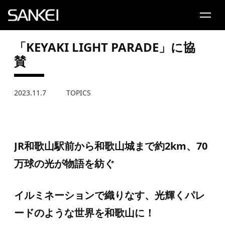
事業内容
「KEYAKI LIGHT PARADE」に協
Service
賛
実績・事例
Works
2023.11.7
TOPICS
企業情報
Company
JR
和歌山駅前から和歌山城まで約
2km
、
70
採用
万球の光が物語を紡ぐ
Recruit
よくある質問
イルミネーションで織りなす、光輝くパレ
FAQ
ードのような世界を和歌山に！
お問合わせ