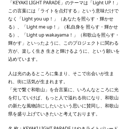
「KEYAKI LIGHT PARADE」のテーマは「Light UP！」
この言葉には「ライトを点灯する」という意味だけで
なく「Light you up！」（あなたを照らす・輝かせ
る）、「Light me up！」（私自身を 照らす・輝かせ
る）、「Light up wakayama！」（和歌山を照らす・
輝かす」といったように、このプロジェクトに関わる
方が、楽しく生き 生きと輝けるように、という願いを
込めています。
人は光のあるところに集まり、そこで出会いが生ま
れ、街に活気が生まれます。
「光で繋ぐ和歌山」を合言葉に、いろんなところに光
を灯していけば、もっと人で溢れる街になり、和歌山
の新たな風物詩にしたいという思いに賛同し、和歌山
県を盛り上げていきたいと考えております。
名 称：KEYAKI LIGHT PARADE けやきライトパレード