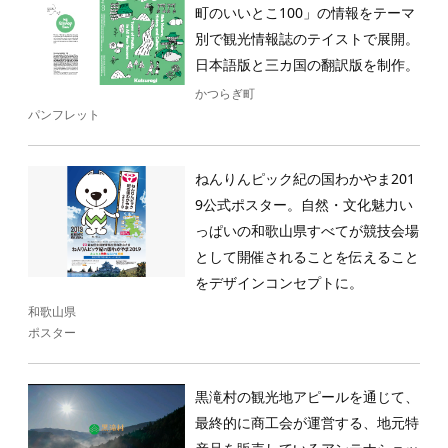
町のいいとこ100」の情報をテーマ
別で観光情報誌のテイストで展開。
日本語版と三カ国の翻訳版を制作。
かつらぎ町
パンフレット
ねんりんピック紀の国わかやま201
9公式ポスター。自然・文化魅力い
っぱいの和歌山県すべてが競技会場
として開催されることを伝えること
をデザインコンセプトに。
和歌山県
ポスター
黒滝村の観光地アピールを通じて、
最終的に商工会が運営する、地元特