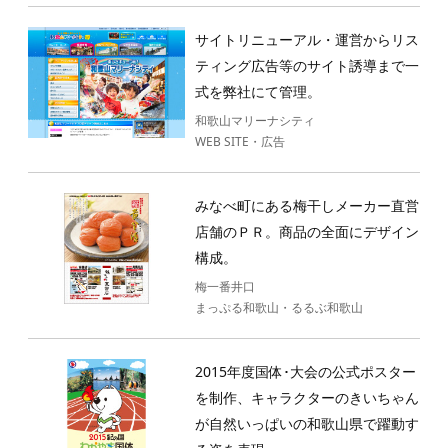
サイトリニューアル・運営からリス
ティング広告等のサイト誘導まで一
式を弊社にて管理。
和歌山マリーナシティ
WEB SITE・広告
みなべ町にある梅干しメーカー直営
店舗のＰＲ。商品の全面にデザイン
構成。
梅一番井口
まっぷる和歌山・るるぶ和歌山
2015年度国体･大会の公式ポスター
を制作、キャラクターのきいちゃん
が自然いっぱいの和歌山県で躍動す