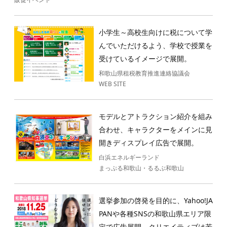
小学生～高校生向けに税について学
んでいただけるよう、学校で授業を
受けているイメージで展開。
和歌山県租税教育推進連絡協議会
WEB SITE
モデルとアトラクション紹介を組み
合わせ、キャラクターをメインに見
開きディスプレイ広告で展開。
白浜エネルギーランド
まっぷる和歌山・るるぶ和歌山
選挙参加の啓発を目的に、Yahoo!JA
PANや各種SNSの和歌山県エリア限
定で広告展開。クリエイティブは若