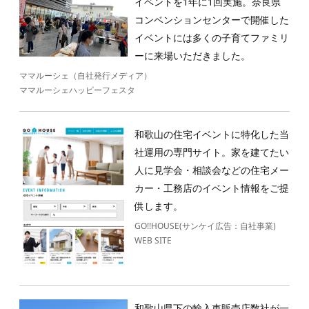
イベントを1年に1回実施。奈良県
Contact
コンベンションセンターで開催した
イベントには多くの子育てファミリ
ーに来場いただきました。
ママルーシェ（自社発行メディア）
ママルーシェハッピーフェスタ
和歌山の住宅イベントに特化した当
社運用の専門サイト。家を建てたい
人に見学会・相談会などの住宅メー
カー・工務店のイベント情報をご提
供します。
GO!!HOUSE(サンケイ広告：自社事業)
WEB SITE
和歌山県下の輸入車販売店数社が一