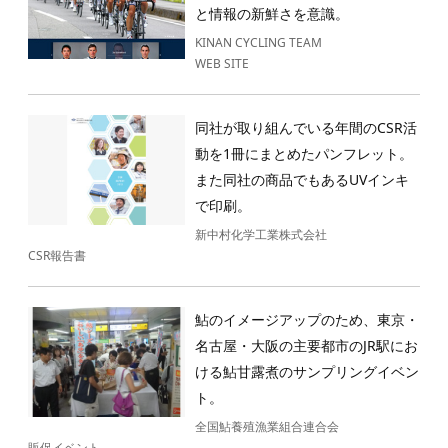
と情報の新鮮さを意識。
KINAN CYCLING TEAM
WEB SITE
同社が取り組んでいる年間のCSR活
動を1冊にまとめたパンフレット。
また同社の商品でもあるUVインキ
で印刷。
新中村化学工業株式会社
CSR報告書
鮎のイメージアップのため、東京・
名古屋・大阪の主要都市のJR駅にお
ける鮎甘露煮のサンプリングイベン
ト。
全国鮎養殖漁業組合連合会
販促イベント