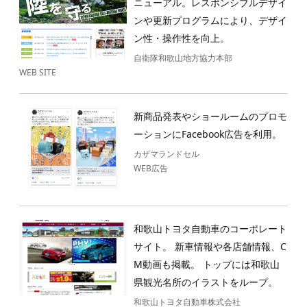
ニューアル。レスポンシブルデザイ
ンや更新プログラムにより、デザイ
ン性・操作性を向上。
自衛隊和歌山地方協力本部
WEB SITE
新商品発表やショールームのプロモ
ーションにFacebook広告を利用。
カザマランドセル
WEB広告
和歌山トヨタ自動車のコーポレート
サイト。 新車情報や各店舗情報、C
M動画も掲載。 トップには和歌山
県観光名所のイラストをループ。
和歌山トヨタ自動車株式会社