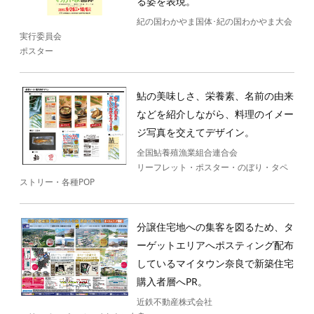
る姿を表現。
紀の国わかやま国体･紀の国わかやま大会
実行委員会
ポスター
鮎の美味しさ、栄養素、名前の由来
などを紹介しながら、料理のイメー
ジ写真を交えてデザイン。
全国鮎養殖漁業組合連合会
リーフレット・ポスター・のぼり・タペ
ストリー・各種POP
分譲住宅地への集客を図るため、タ
ーゲットエリアへポスティング配布
しているマイタウン奈良で新築住宅
購入者層へPR。
近鉄不動産株式会社