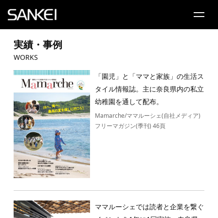
事業内容
実績・事例
Service
WORKS
「園児」と「ママと家族」の生活ス
実績・事例
Works
タイル情報誌。主に奈良県内の私立
幼稚園を通して配布。
企業情報
Mamarche/ママルーシェ(自社メディア)
Company
フリーマガジン(季刊) 46頁
採用
Recruit
よくある質問
FAQ
ママルーシェでは読者と企業を繋ぐ
お問合わせ